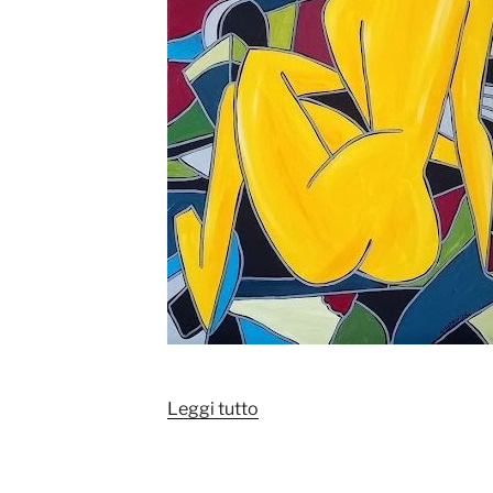
“Patricia
Leggi tutto
Kleyman
(1965)
–