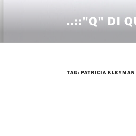
Salta
al
..::"Q" DI 
contenuto
TAG:
PATRICIA KLEYMAN