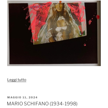
“Mario
Leggi tutto
Schifano
“Monitor
mediatico”
PUBBLICATO
MAGGIO 11, 2024
IL
1990-
MARIO SCHIFANO (1934-1998)