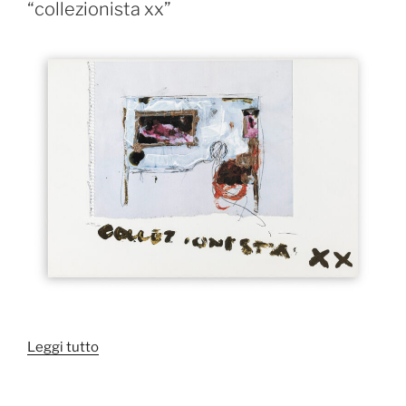
97”
“collezionista xx”
“MARIO
Leggi tutto
SCHIFANO
(1934-