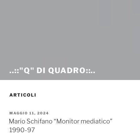
..::"Q" DI QUADRO::..
ARTICOLI
PUBBLICATO
MAGGIO 11, 2024
IL
Mario Schifano “Monitor mediatico”
1990-97