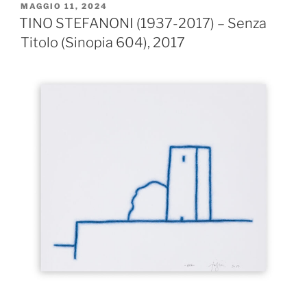
1998)
PUBBLICATO
MAGGIO 11, 2024
IL
“collezionista
TINO STEFANONI (1937-2017) – Senza
xx””
Titolo (Sinopia 604), 2017