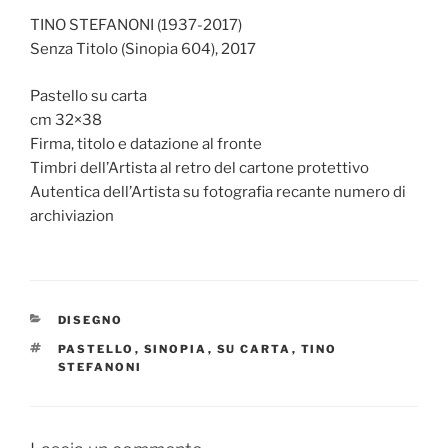
TINO STEFANONI (1937-2017)
Senza Titolo (Sinopia 604), 2017
Pastello su carta
cm 32×38
Firma, titolo e datazione al fronte
Timbri dell’Artista al retro del cartone protettivo
Autentica dell’Artista su fotografia recante numero di
archiviazion
CATEGORIE
DISEGNO
TAG
PASTELLO
,
SINOPIA
,
SU CARTA
,
TINO
STEFANONI